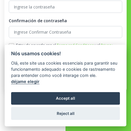
Confirmación de contraseña
Estoy de acuerdo con el
Terms and Conditions
y el
Privacy
Policy
Nós usamos cookies!
Registro
Olá, este site usa cookies essenciais para garantir seu
funcionamento adequado e cookies de rastreamento
para entender como você interage com ele.
¿Ya tienes una cuenta?
Acceso
déjame elegir
Accept all
Reject all
© 2026 Todos os direitos reservados por PRONEC