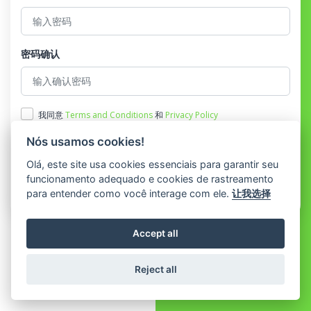
密码确认
我同意
Terms and Conditions
和
Privacy Policy
Nós usamos cookies!
登记
Olá, este site usa cookies essenciais para garantir seu
funcionamento adequado e cookies de rastreamento
已经有帐户？
登录
para entender como você interage com ele.
让我选择
Accept all
Reject all
© 2026 Todos os direitos reservados por PRONEC